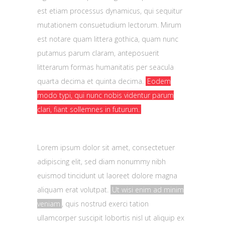
est etiam processus dynamicus, qui sequitur
mutationem consuetudium lectorum. Mirum
est notare quam littera gothica, quam nunc
putamus parum claram, anteposuerit
litterarum formas humanitatis per seacula
quarta decima et quinta decima.
Eodem
modo typi, qui nunc nobis videntur parum
clari, fiant sollemnes in futurum.
Lorem ipsum dolor sit amet, consectetuer
adipiscing elit, sed diam nonummy nibh
euismod tincidunt ut laoreet dolore magna
aliquam erat volutpat.
Ut wisi enim ad minim
veniam
, quis nostrud exerci tation
ullamcorper suscipit lobortis nisl ut aliquip ex