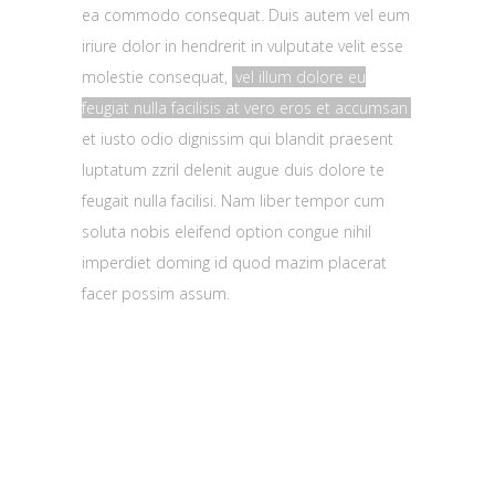
ea commodo consequat. Duis autem vel eum
iriure dolor in hendrerit in vulputate velit esse
molestie consequat,
vel illum dolore eu
feugiat nulla facilisis at vero eros et accumsan
et iusto odio dignissim qui blandit praesent
luptatum zzril delenit augue duis dolore te
feugait nulla facilisi. Nam liber tempor cum
soluta nobis eleifend option congue nihil
imperdiet doming id quod mazim placerat
facer possim assum.