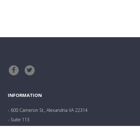
INFORMATION
- 600 Cameron St., Alexandria VA 22314
- Suite 113
- 703-801-0361
- Angela@wholehealthcounselingllc.com