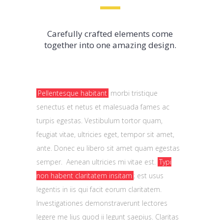
Carefully crafted elements come
together into one amazing design.
Pellentesque habitant
morbi tristique
senectus et netus et malesuada fames ac
turpis egestas. Vestibulum tortor quam,
feugiat vitae, ultricies eget, tempor sit amet,
ante. Donec eu libero sit amet quam egestas
semper. Aenean ultricies mi vitae est.
Typi
non habent claritatem insitam
; est usus
legentis in iis qui facit eorum claritatem.
Investigationes demonstraverunt lectores
legere me lius quod ii legunt saepius. Claritas