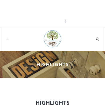
Call us: 1-703-340-1626
E-mail:
angela@wholehealthcounselingllc.com
Feel free to like us or follow us
HIGHLIGHTS
HIGHLIGHTS